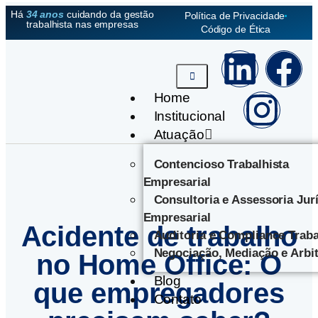
Há
34 anos
cuidando da gestão
Política de Privacidade
trabalhista nas empresas
Código de Ética
Home
Institucional
Atuação
Contencioso Trabalhista
Empresarial
Consultoria e Assessoria Jur
Empresarial
Acidente de trabalho
Auditoria e Compliance Traba
Negociação, Mediação e Arbi
no Home Office: O
Blog
que empregadores
Contato