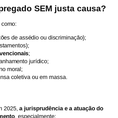
mpregado SEM justa causa?
 como:
ões de assédio ou discriminação);
astamentos);
vencionais
;
anhamento jurídico;
no moral;
nsa coletiva ou em massa.
em 2025,
a jurisprudência e a atuação do
amento
, especialmente: