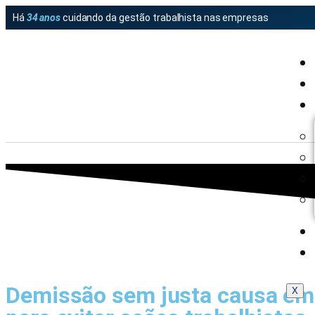
Há
34 anos
cuidando da gestão trabalhista nas empresas
Demissão sem justa causa em 
X