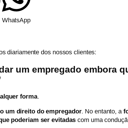
m
WhatsApp
s diariamente dos nossos clientes:
ndar um empregado embora qu
”
alquer forma
.
o um direito do empregador
. No entanto, a
f
 que poderiam ser evitadas
com uma condução e