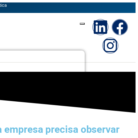
tica
 empresa precisa observar