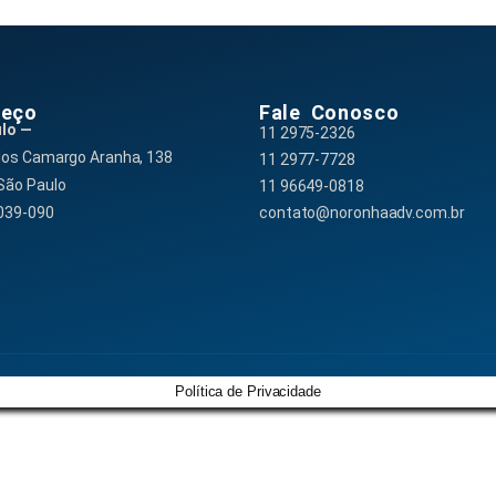
reço
Fale Conosco
lo —
11 2975-2326
los Camargo Aranha, 138
11 2977-7728
São Paulo
11 96649-0818
039-090
contato@noronhaadv.com.br
Política de Privacidade