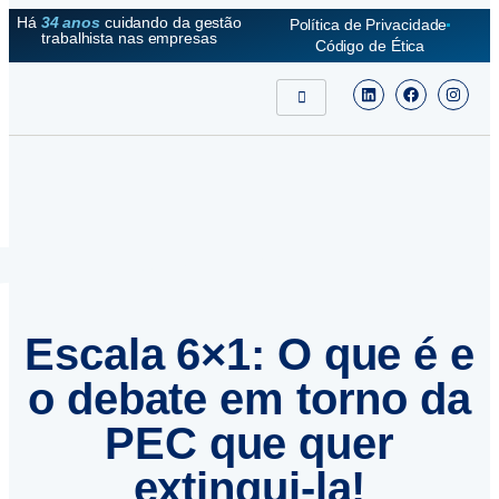
Há
34 anos
cuidando da gestão
Política de Privacidade
trabalhista nas empresas
Código de Ética
Escala 6×1: O que é e
o debate em torno da
PEC que quer
extingui-la!