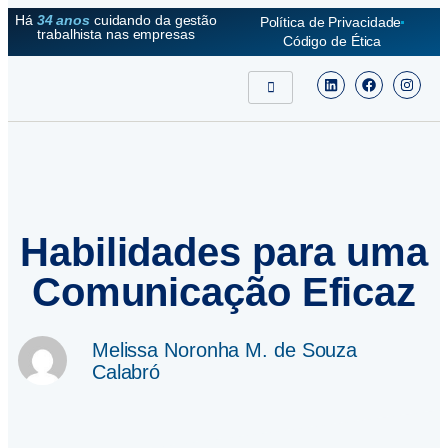
Há
34 anos
cuidando da gestão
Política de Privacidade
trabalhista nas empresas
Código de Ética
Habilidades para uma
Comunicação Eficaz
Melissa Noronha M. de Souza
Calabró