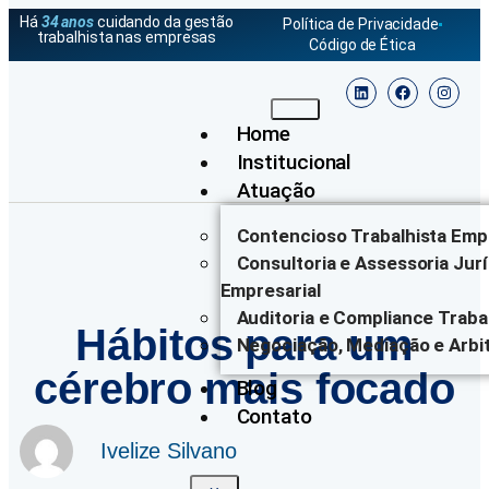
Há
34 anos
cuidando da gestão
Política de Privacidade
trabalhista nas empresas
Código de Ética
Home
Institucional
Atuação
Contencioso Trabalhista Empr
Consultoria e Assessoria Jurí
Empresarial
Auditoria e Compliance Traba
Hábitos para um
Negociação, Mediação e Arbi
cérebro mais focado
Blog
Contato
Ivelize Silvano