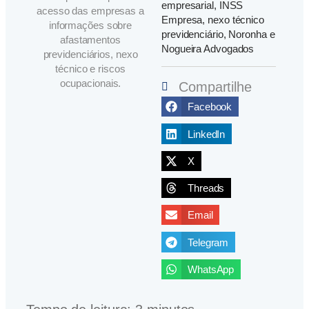
empresarial
,
INSS
acesso das empresas a
Empresa
,
nexo técnico
informações sobre
previdenciário
,
Noronha e
afastamentos
Nogueira Advogados
previdenciários, nexo
técnico e riscos
ocupacionais.
Compartilhe
Facebook
LinkedIn
X
Threads
Email
Telegram
WhatsApp