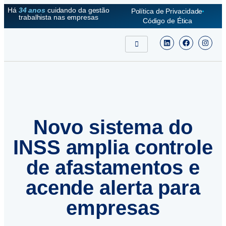
Há
34 anos
cuidando da gestão
Política de Privacidade
trabalhista nas empresas
Código de Ética
Novo sistema do
INSS amplia controle
de afastamentos e
acende alerta para
empresas