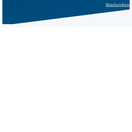
SiteJurídico