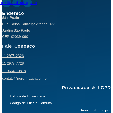
Linkedin
Facebook
Instagram
Endereço
São Paulo —
Rua Carlos Camargo Aranha, 138
Jardim São Paulo
CEP: 02039-090
Fale Conosco
11 2975-2326
11 2977-7728
11 96649-0818
contato@noronhaadv.com.br
Privacidade & LGPD
Política de Privacidade
Código de Ética e Conduta
Desenvolvido por