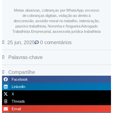
Metas abusivas, cobranças por WhatsApp, excesso
de cobranças digitais, violação ao direito à
desconexão, assédio moral no trabalho, indenização,
passivo trabalhista, Noronha e Nogueira Advogado
Trabalhista Empresarial, assessoria jurídica trabalhista
25 jun, 2025
0 comentários
Palavras-chave
Compartilhe
Facebook
LinkedIn
X
Threads
Email