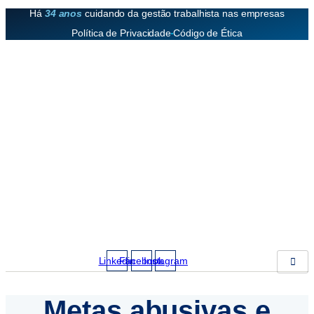
Há
34 anos
cuidando da gestão trabalhista nas empresas
Política de Privacidade
Código de Ética
Linkedin
Facebook
Instagram
Metas abusivas e