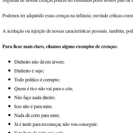
Podemos ter adquirido essas crenças na infância; ouvindo críticas con
A aceitação ou rejeição de nossas características pessoais, também, pod
Para ficar mais claro, citamos alguns exemplos de crenças:
Dinheiro não dá em árvore;
Dinheiro é sujo;
Todo político é corrupto;
Quem é rico não vai para o céu;
Não faço nada direito;
Isso não é para mim;
Nada dá certo para mim;
Já é tarde para recomeçar, não vou conseguir;
Está bom do jeito que está;