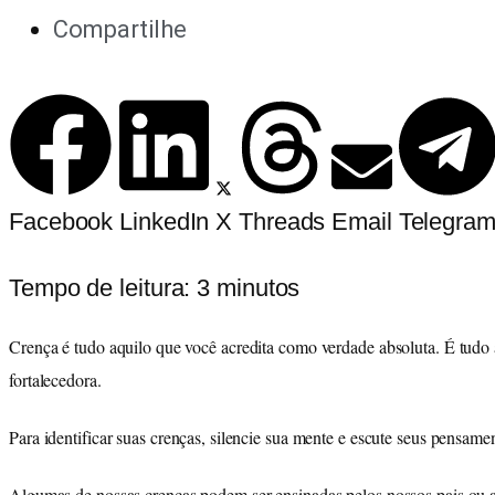
Compartilhe
Facebook
LinkedIn
X
Threads
Email
Telegra
Tempo de leitura:
3
minutos
Crença é tudo aquilo que você acredita como verdade absoluta. É tudo 
fortalecedora.
Para identificar suas crenças, silencie sua mente e escute seus pensa
Algumas de nossas crenças podem ser ensinadas pelos nossos pais ou a