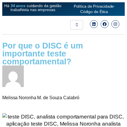
Há
34 anos
cuidando da gestão
Política de Privacidade
trabalhista nas empresas
Código de Ética
Por que o DISC é um
importante teste
comportamental?
Melissa Noronha M. de Souza Calabró