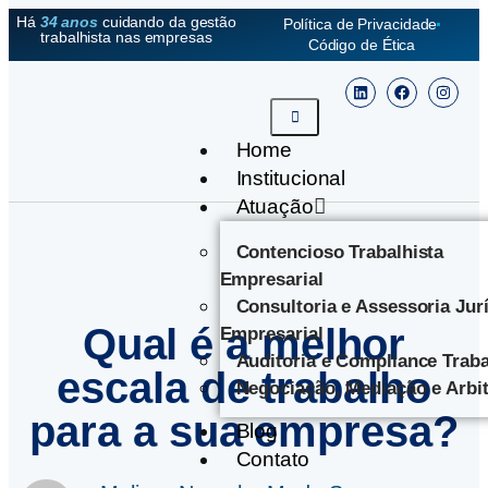
Há
34 anos
cuidando da gestão
Política de Privacidade
trabalhista nas empresas
Código de Ética
Home
Institucional
Atuação
Contencioso Trabalhista
Empresarial
Consultoria e Assessoria Jur
Qual é a melhor
Empresarial
Auditoria e Compliance Traba
escala de trabalho
Negociação, Mediação e Arbi
para a sua empresa?
Blog
Contato