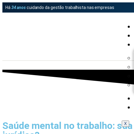
Há
34 anos
cuidando da gestão trabalhista nas empresas
Saúde mental no trabalho: sua
X