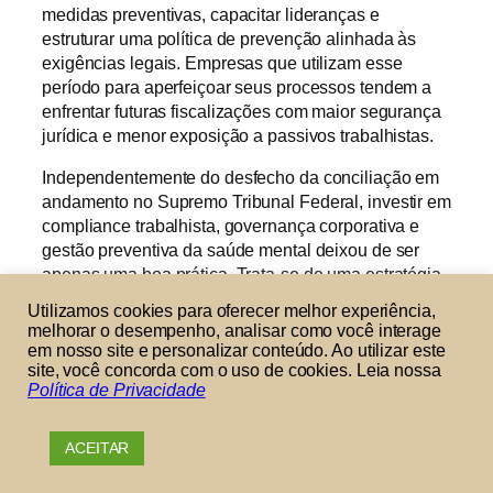
medidas preventivas, capacitar lideranças e
estruturar uma política de prevenção alinhada às
exigências legais. Empresas que utilizam esse
período para aperfeiçoar seus processos tendem a
enfrentar futuras fiscalizações com maior segurança
jurídica e menor exposição a passivos trabalhistas.
Independentemente do desfecho da conciliação em
andamento no Supremo Tribunal Federal, investir em
compliance trabalhista, governança corporativa e
gestão preventiva da saúde mental deixou de ser
apenas uma boa prática. Trata-se de uma estratégia
que contribui para a conformidade legal, a proteção
Utilizamos cookies para oferecer melhor experiência,
dos trabalhadores e a sustentabilidade das relações
melhorar o desempenho, analisar como você interage
de trabalho.
em nosso site e personalizar conteúdo. Ao utilizar este
site, você concorda com o uso de cookies. Leia nossa
Cada empresa possui características próprias, e
Política de Privacidade
a forma de aplicar as normas trabalhistas pode
variar conforme a atividade, a estrutura
ACEITAR
organizacional e os riscos envolvidos. Por isso,
antes de implementar mudanças ou tomar