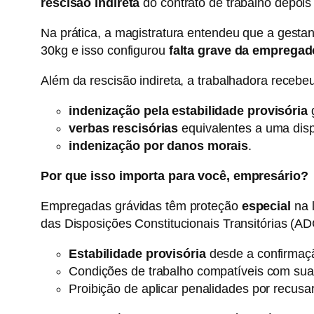
rescisão indireta
do contrato de trabalho depois
Na prática, a magistratura entendeu que a gesta
30kg e isso configurou
falta grave da empregad
Além da rescisão indireta, a trabalhadora recebe
indenização pela estabilidade provisória
g
verbas rescisórias
equivalentes a uma dis
indenização por danos morais
.
Por que isso importa para você, empresário?
Empregadas grávidas têm proteção
especial
na l
das Disposições Constitucionais Transitórias (A
Estabilidade provisória
desde a confirmaçã
Condições de trabalho compatíveis com sua
Proibição de aplicar penalidades por recusa