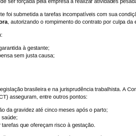
 de ser forçada pela empresa a realizar atividades pes
nte foi submetida a tarefas incompatíveis com sua cond
ora
, autorizando o rompimento do contrato por culpa da
u:
arantida à gestante;
pensa sem justa causa;
egislação brasileira e na jurisprudência trabalhista. A C
DCT) asseguram, entre outros pontos:
o da gravidez até cinco meses após o parto;
 saúde;
r tarefas que ofereçam risco à gestação.