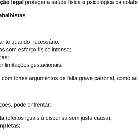
ção legal
proteger a saúde física e psicológica da colab
abalhistas
ante quando necessário;
s com esforço físico intenso;
cas;
 limitações gestacionais.
s com fortes argumentos de falta grave patronal, como 
ões, pode enfrentar:
ta
(efeitos iguais à dispensa sem justa causa);
mpletas
;