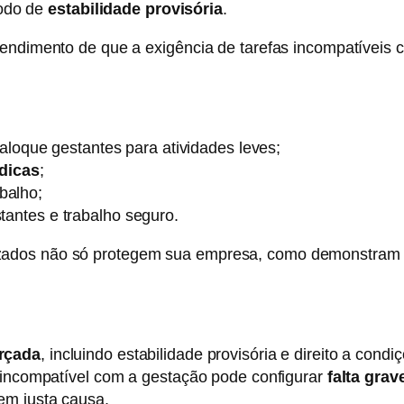
íodo de
estabilidade provisória
.
endimento de que a exigência de tarefas incompatíveis co
loque gestantes para atividades leves;
dicas
;
balho;
stantes e trabalho seguro.
zados não só protegem sua empresa, como demonstram b
orçada
, incluindo estabilidade provisória e direito a con
o incompatível com a gestação pode configurar
falta gra
em justa causa.