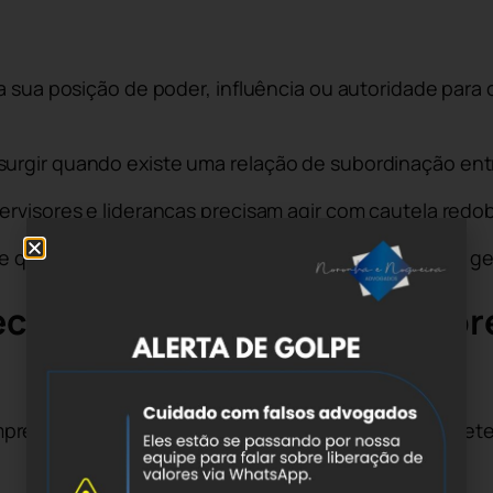
?
a sua posição de poder, influência ou autoridade para 
urgir quando existe uma relação de subordinação entr
ervisores e lideranças precisam agir com cautela redob
 e qualquer tentativa de interferência indevida pode g
tece apenas por parte do emp
regadores pressionando trabalhadores a apoiar deter