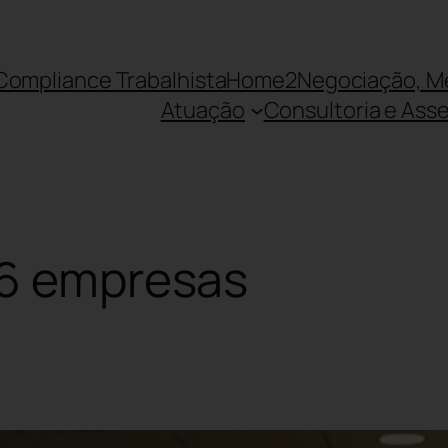
 Compliance Trabalhista
Home2
Negociação, M
Atuação
Consultoria e Asse
26 empresas