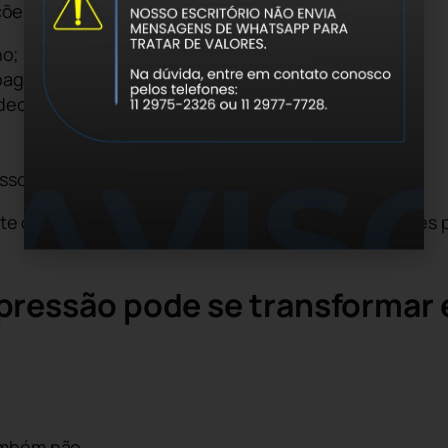
ções envolvendo:
ho;
paganda eleitoral;
deológicos;
ssoais.
 da empresa, a omissão diante de situações graves p
xpressão pode se transformar
também não.