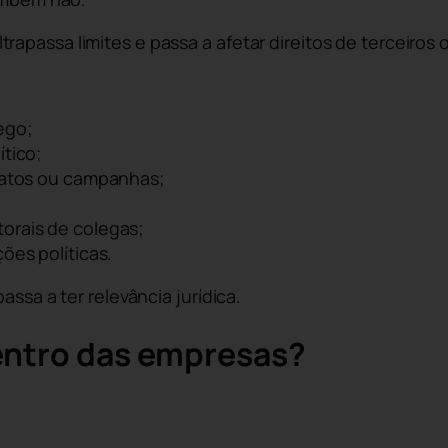
passa limites e passa a afetar direitos de terceiros ou
ego;
ítico;
e atos ou campanhas;
orais de colegas;
ões políticas.
assa a ter relevância jurídica.
entro das empresas?