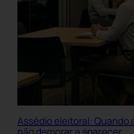
Assédio eleitoral: Quando 
não demorar a aparecer