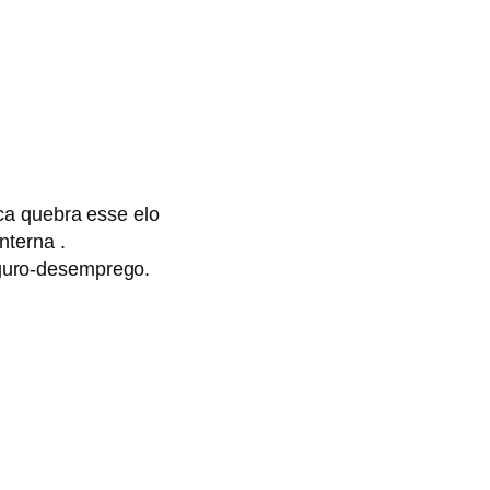
ca quebra esse elo
nterna .
guro-desemprego.