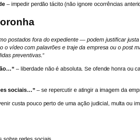
de
– impedir perdão tácito (não ignore ocorrências anteri
Noronha
 postados fora do expediente — podem justificar justa 
 o vídeo com palavrões e traje da empresa ou o post 
idas preventivas.”
ssão…”
– liberdade não é absoluta. Se ofende honra ou ca
des sociais…”
– se repercutir e atingir a imagem da emp
enir custa pouco perto de uma ação judicial, multa ou
s sobre redes sociais.