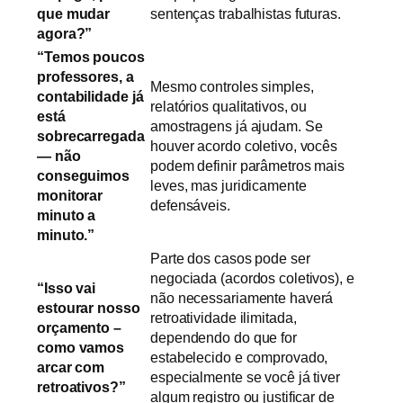
que mudar
sentenças trabalhistas futuras.
agora?”
“Temos poucos
professores, a
Mesmo controles simples,
contabilidade já
relatórios qualitativos, ou
está
amostragens já ajudam. Se
sobrecarregada
houver acordo coletivo, vocês
— não
podem definir parâmetros mais
conseguimos
leves, mas juridicamente
monitorar
defensáveis.
minuto a
minuto.”
Parte dos casos pode ser
negociada (acordos coletivos), e
“Isso vai
não necessariamente haverá
estourar nosso
retroatividade ilimitada,
orçamento –
dependendo do que for
como vamos
estabelecido e comprovado,
arcar com
especialmente se você já tiver
retroativos?”
algum registro ou justificar de