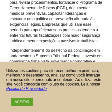
para revisar procedimentos, fortalecer o Programa de
Gerenciamento de Riscos (PGR), documentar
medidas preventivas, capacitar lideranças e
estruturar uma política de prevenção alinhada às
exigências legais. Empresas que utilizam esse
período para aperfeiçoar seus processos tendem a
enfrentar futuras fiscalizações com maior segurança
jurídica e menor exposição a passivos trabalhistas.
Independentemente do desfecho da conciliação em
andamento no Supremo Tribunal Federal, investir em
compliance trabalhista, governança corporativa e
gestão preventiva da saúde mental deixou de ser
Utilizamos cookies para oferecer melhor experiência,
apenas uma boa prática. Trata-se de uma estratégia
melhorar o desempenho, analisar como você interage
que contribui para a conformidade legal, a proteção
em nosso site e personalizar conteúdo. Ao utilizar este
dos trabalhadores e a sustentabilidade das relações
site, você concorda com o uso de cookies. Leia nossa
Política de Privacidade
de trabalho.
Cada empresa possui características próprias, e
ACEITAR
a forma de aplicar as normas trabalhistas pode
variar conforme a atividade, a estrutura