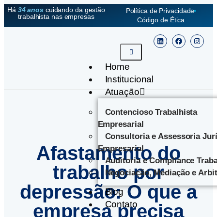
Há
34 anos
cuidando da gestão
Política de Privacidade
trabalhista nas empresas
Código de Ética
Home
Institucional
Atuação
Contencioso Trabalhista
Empresarial
Consultoria e Assessoria Jur
Afastamento do
Empresarial
Auditoria e Compliance Traba
trabalho por
Negociação, Mediação e Arbi
depressão: O que a
Blog
Contato
empresa precisa