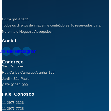
Copyright © 2025
Todos os direitos de imagem e conteúdo estão reservados para
Noronha e Nogueira Advogados.
Social
Linkedin
Facebook
Instagram
Endereço
São Paulo —
Rua Carlos Camargo Aranha, 138
Jardim São Paulo
CEP: 02039-090
Fale Conosco
11 2975-2326
11 2977-7728