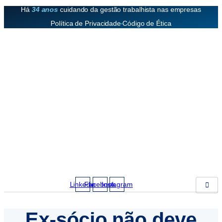
Há
34 anos
cuidando da gestão trabalhista nas empresas
Política de Privacidade
Código de Ética
Linkedin
Facebook
Instagram
Ex-sócio não deve