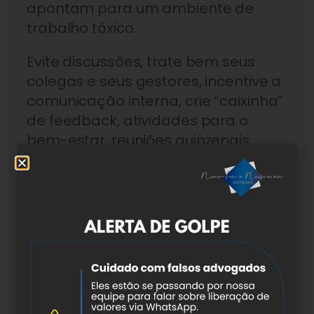
apontam para um ambiente de
trabalho tóxico.
Evite discussões, trate bem seus
colegas e seus gestores, incentive a
comunicação interna, crie “caixinha”
de feedback, atividades para o
bem-estar, reuniões quinzenais
para reclamações e sugestões.
Importante destacar que não
estamos sozinhos e que precisamos
uns dos outros para o
desenvolvimento e aprendizado
profissional, físico e metal.
O ambiente de trabalho requer