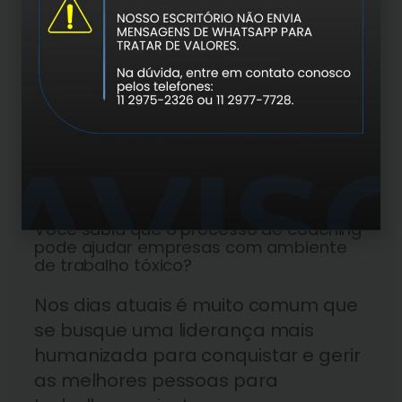
cuidados para que possa ser um
ambiente gostoso, agradável com
pessoas queridas. Bem ou mal,
passamos mais tempo em nosso
trabalho do que com nossa família,
por isso, é importante priorizar o
bem-estar de nossos colegas e
gestores.
Você sabia que o processo de coaching
pode ajudar empresas com ambiente
de trabalho tóxico?
Nos dias atuais é muito comum que
se busque uma liderança mais
humanizada para conquistar e gerir
as melhores pessoas para