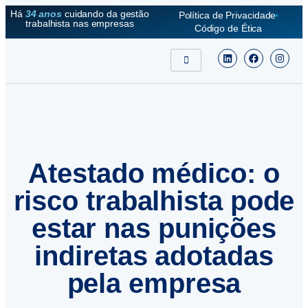
Há
34 anos
cuidando da gestão
Política de Privacidade
trabalhista nas empresas
Código de Ética
Atestado médico: o
risco trabalhista pode
estar nas punições
indiretas adotadas
pela empresa