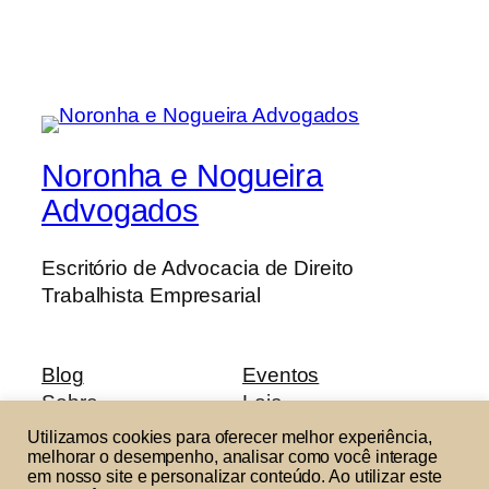
Noronha e Nogueira
Advogados
Escritório de Advocacia de Direito
Trabalhista Empresarial
Blog
Eventos
Sobre
Loja
Perguntas frequentes
Padrões
Utilizamos cookies para oferecer melhor experiência,
Autores
Temas
melhorar o desempenho, analisar como você interage
em nosso site e personalizar conteúdo. Ao utilizar este