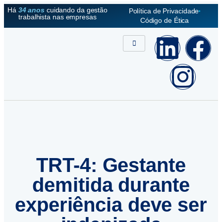
Há
34 anos
cuidando da gestão
Política de Privacidade
trabalhista nas empresas
Código de Ética
TRT-4: Gestante
demitida durante
experiência deve ser