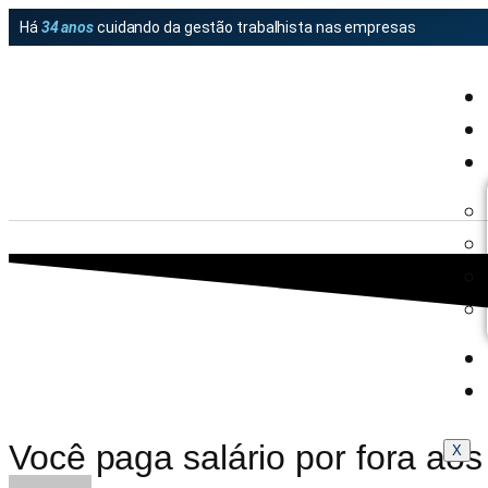
Há
34 anos
cuidando da gestão trabalhista nas empresas
Você paga salário por fora a
X