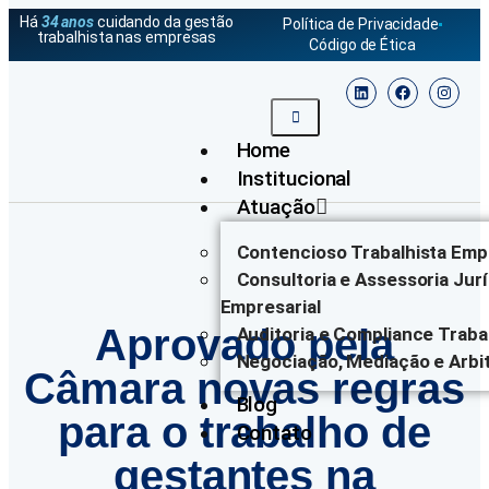
Há
34 anos
cuidando da gestão
Política de Privacidade
trabalhista nas empresas
Código de Ética
Home
Institucional
Atuação
Contencioso Trabalhista Empr
Consultoria e Assessoria Jurí
Empresarial
Aprovado pela
Auditoria e Compliance Traba
Negociação, Mediação e Arbi
Câmara novas regras
Blog
para o trabalho de
Contato
gestantes na