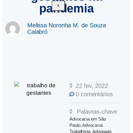
pandemia
X
Melissa Noronha M. de Souza
Calabró
22 fev, 2022
0 comentários
Palavras-chave
Advocacia em São
Paulo
,
Advocacia
Trabalhista
,
Advogado