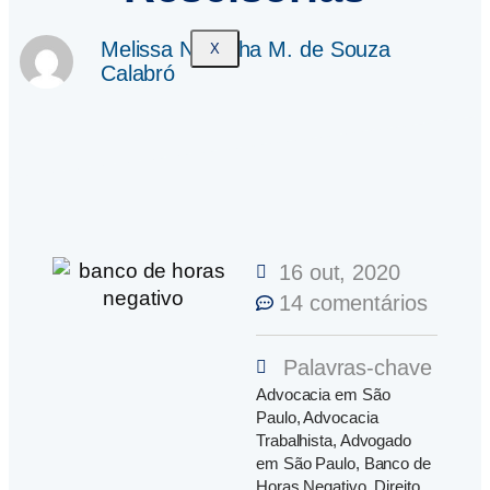
Melissa Noronha M. de Souza
X
Calabró
16 out, 2020
14 comentários
Palavras-chave
Advocacia em São
Paulo
,
Advocacia
Trabalhista
,
Advogado
em São Paulo
,
Banco de
Horas Negativo
,
Direito