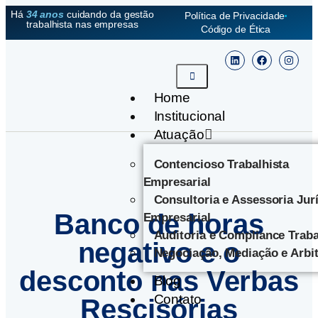
Há
34 anos
cuidando da gestão
Política de Privacidade
trabalhista nas empresas
Código de Ética
Home
Institucional
Atuação
Contencioso Trabalhista
Empresarial
Consultoria e Assessoria Jur
Banco de horas
Empresarial
Auditoria e Compliance Traba
negativo e o
Negociação, Mediação e Arbi
desconto nas Verbas
Blog
Contato
Rescisórias