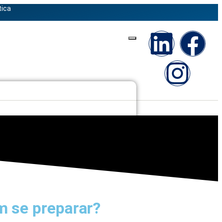
tica
 se preparar?