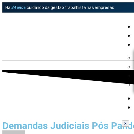
Há
34 anos
cuidando da gestão trabalhista nas empresas
Demandas Judiciais Pós Pand
X