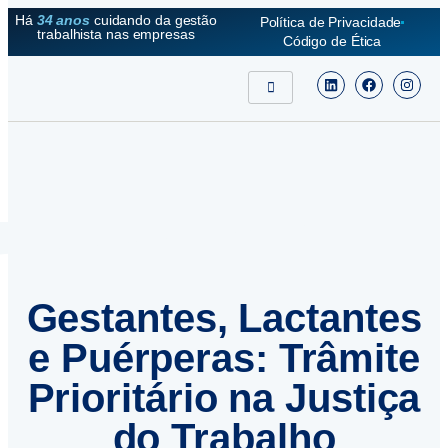
Há
34 anos
cuidando da gestão
Política de Privacidade
trabalhista nas empresas
Código de Ética
Gestantes, Lactantes
e Puérperas: Trâmite
Prioritário na Justiça
do Trabalho