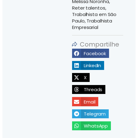
Melissa Noronha
,
Reter talentos
,
Trabalhista em São
Paulo
,
Trabalhista
Empresarial
Compartilhe
Facebook
LinkedIn
X
Threads
Email
Telegram
WhatsApp