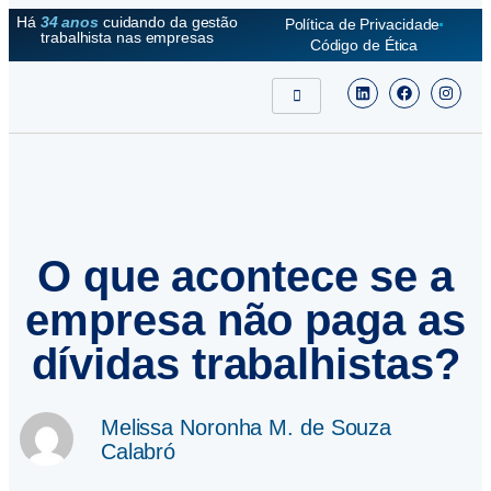
Há
34 anos
cuidando da gestão
Política de Privacidade
trabalhista nas empresas
Código de Ética
O que acontece se a
empresa não paga as
dívidas trabalhistas?
Melissa Noronha M. de Souza
Calabró