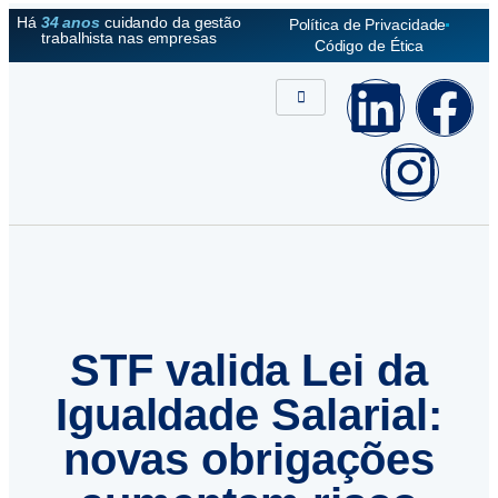
Há
34 anos
cuidando da gestão
Política de Privacidade
trabalhista nas empresas
Código de Ética
STF valida Lei da
Igualdade Salarial:
novas obrigações