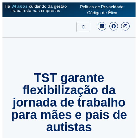
Há
34 anos
cuidando da gestão
Política de Privacidade
trabalhista nas empresas
Código de Ética
TST garante
flexibilização da
jornada de trabalho
para mães e pais de
autistas