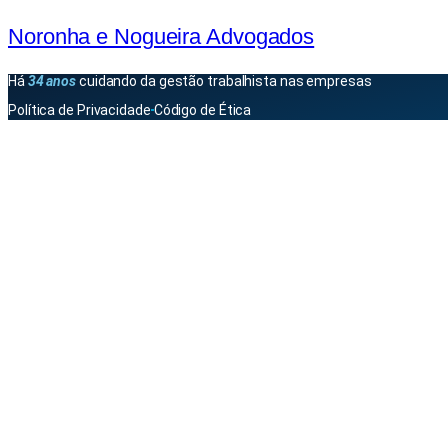
Noronha e Nogueira Advogados
Há
34 anos
cuidando da gestão trabalhista nas empresas
Política de Privacidade
Código de Ética