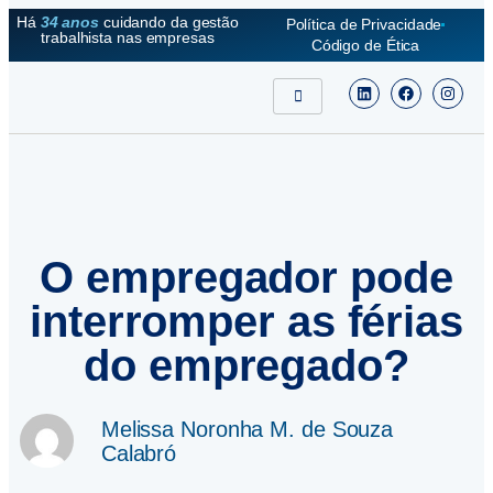
Há
34 anos
cuidando da gestão
Política de Privacidade
trabalhista nas empresas
Código de Ética
O empregador pode
interromper as férias
do empregado?
Melissa Noronha M. de Souza
Calabró