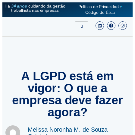
Há
34 anos
cuidando da gestão
Política de Privacidade
trabalhista nas empresas
Código de Ética
A LGPD está em
vigor: O que a
empresa deve fazer
agora?
Melissa Noronha M. de Souza