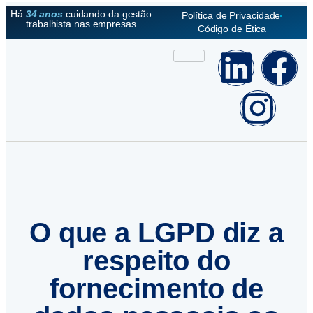
Há
34 anos
cuidando da gestão
Política de Privacidade
trabalhista nas empresas
Código de Ética
O que a LGPD diz a
respeito do
fornecimento de