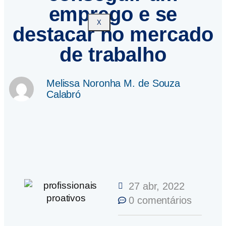
emprego e se
X
destacar no mercado
de trabalho
Melissa Noronha M. de Souza
Calabró
27 abr, 2022
0 comentários