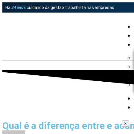
Há
34 anos
cuidando da gestão trabalhista nas empresas
Qual é a diferença entre e acú
X